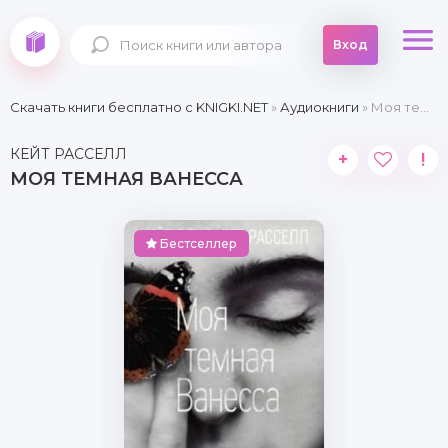
Вход
Скачать книги бесплатно c KNIGKI.NET
»
Аудиокниги
» Моя темная Ванесса
КЕЙТ РАССЕЛЛ
+
!
МОЯ ТЕМНАЯ ВАНЕССА
Бестселлер