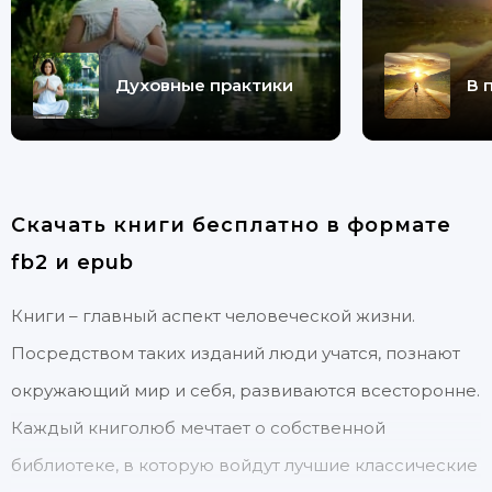
Духовные практики
В 
Скачать книги бесплатно в формате
fb2 и epub
Книги – главный аспект человеческой жизни.
Посредством таких изданий люди учатся, познают
окружающий мир и себя, развиваются всесторонне.
Каждый книголюб мечтает о собственной
библиотеке, в которую войдут лучшие классические