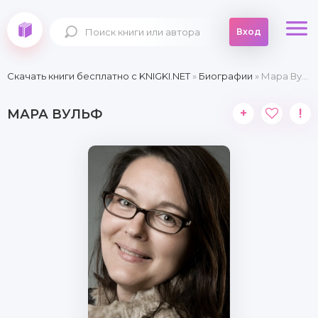
Вход
Скачать книги бесплатно c KNIGKI.NET
»
Биографии
» Мара Вульф
+
!
МАРА ВУЛЬФ