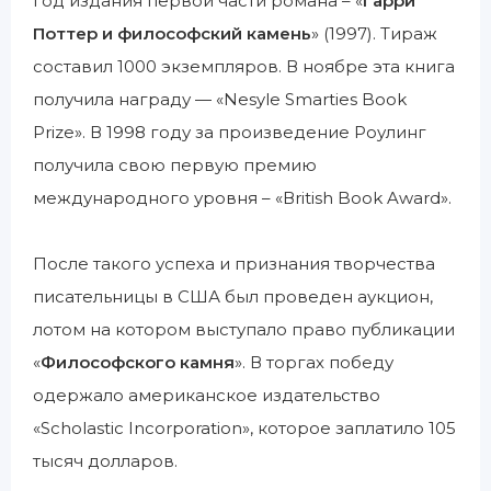
год издания первой части романа – «
Гарри
Поттер и философский камень
» (1997). Тираж
составил 1000 экземпляров. В ноябре эта книга
получила награду — «Nesyle Smarties Book
Prize». В 1998 году за произведение Роулинг
получила свою первую премию
международного уровня – «Вritish Book Award».
После такого успеха и признания творчества
писательницы в США был проведен аукцион,
лотом на котором выступало право публикации
«
Философского камня
». В торгах победу
одержало американское издательство
«Scholastic Incorporation», которое заплатило 105
тысяч долларов.