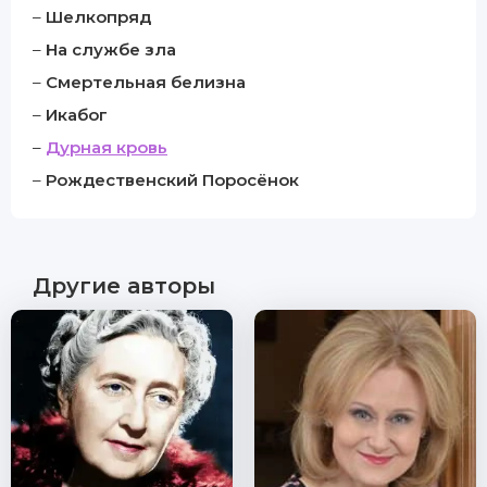
–
Шелкопряд
–
На службе зла
–
Смертельная белизна
–
Икабог
–
Дурная кровь
–
Рождественский Поросёнок
Другие авторы