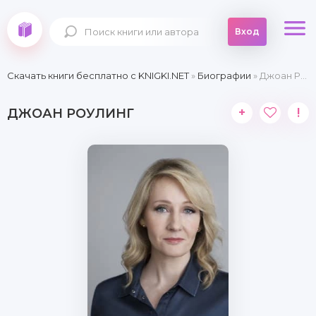
Вход
Скачать книги бесплатно c KNIGKI.NET
»
Биографии
» Джоан Роулинг
+
!
ДЖОАН РОУЛИНГ