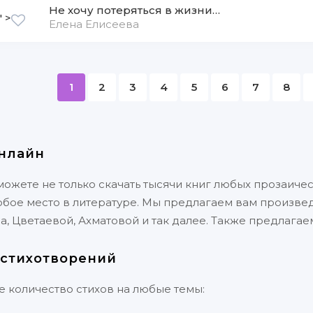
Не хочу потеряться в жизни…
 >
Елена Елисеева
1
2
3
4
5
6
7
8
онлайн
можете не только скачать тысячи книг любых прозаичес
обое место в литературе. Мы предлагаем вам произвед
а, Цветаевой, Ахматовой и так далее. Также предлаг
 стихотворений
 количество стихов на любые темы: