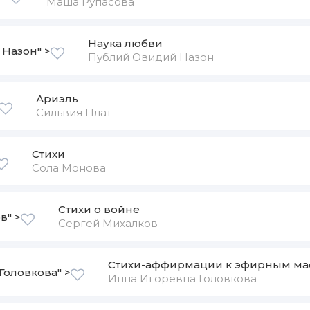
Маша Рупасова
Наука любви
Назон" >
Публий Овидий Назон
Ариэль
Сильвия Плат
Стихи
Сола Монова
Стихи о войне
в" >
Сергей Михалков
Стихи-аффирмации к эфирным ма
Головкова" >
Инна Игоревна Головкова