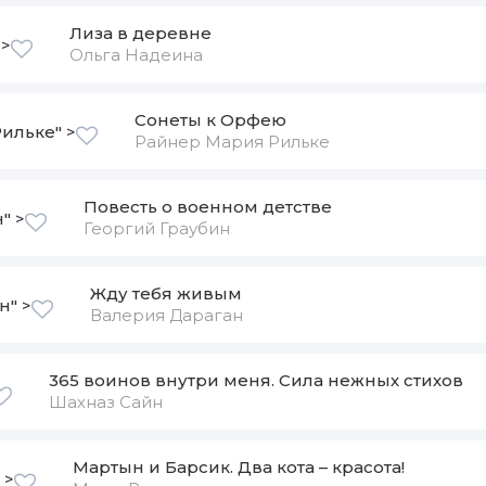
Лиза в деревне
 >
Ольга Надеина
Сонеты к Орфею
ильке" >
Райнер Мария Рильке
Повесть о военном детстве
" >
Георгий Граубин
Жду тебя живым
н" >
Валерия Дараган
365 воинов внутри меня. Сила нежных стихов
Шахназ Сайн
Мартын и Барсик. Два кота – красота!
 >