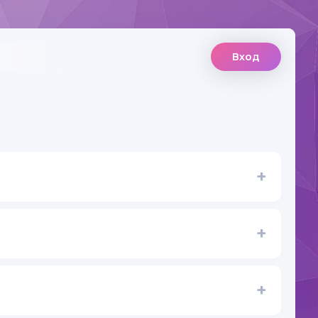
Вход
+
+
+