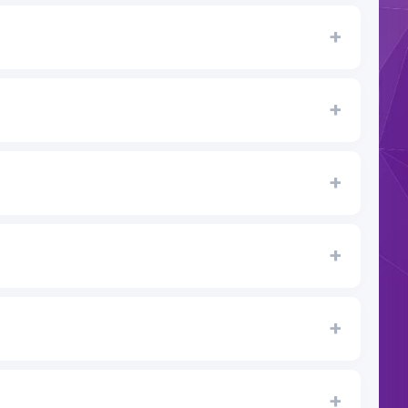
+
+
+
+
+
+