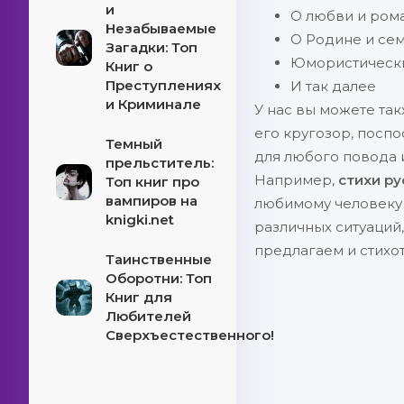
и
О любви и рома
Незабываемые
О Родине и сем
Загадки: Топ
Юмористически
Книг о
Преступлениях
И так далее
и Криминале
У нас вы можете та
его кругозор, посп
Темный
для любого повода 
прельститель:
Например,
стихи ру
Топ книг про
вампиров на
любимому человеку 
knigki.net
различных ситуаций,
предлагаем и стихо
Таинственные
Оборотни: Топ
Книг для
Любителей
Сверхъестественного!