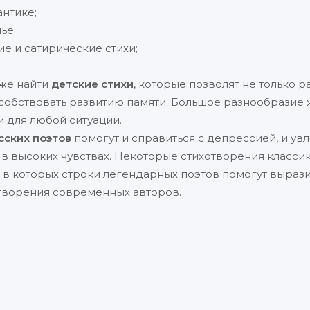
нтике;
ье;
е и сатирические стихи;
кже найти
детские стихи
, которые позволят не только 
особствовать развитию памяти. Большое разнообразие 
и для любой ситуации.
сских поэтов
помогут и справиться с депрессией, и ув
в высоких чувствах. Некоторые стихотворения класси
 в которых строки легендарных поэтов помогут вырази
творения современных авторов.