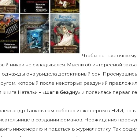
Чтобы по-настоящему 
рый никак не складывался. Мысли об интересной захв
о однажды она увидела детективный сон. Проснувшись
ругом, который после некоторых раздумий предложил 
 книга Натальи – «
Шаг в бездну
» и появилась первая 
Александр Танков сам работал инженером в НИИ, но в
сательнице в создании романов. Неожиданно проснув
авить инженерию и податься в журналистику. Так род