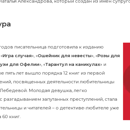
Наталья Александрова, который создан из имен супруг
ура
 годов писательница подготовила к изданию
«
Игра случая
», «
Ошейник для невесты
», «
Розы для
узи для Офелии
», «
Тарантул на каникулах
» и
ые пять лет вышло порядка 12 книг из первой
ений, посвященных деятельности любительницы
Лебедевой. Молодая девушка, легко
 разгадыванием запутанных преступлений, стала
ельницы и читателей – о детективе-любителе уже
 60 книг.