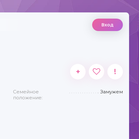
Вход
+
!
Семейное
Замужем
положение: