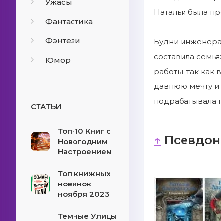
Ужасы
Натальи была п
Фантастика
Фэнтези
Будни инженера
составила семья
Юмор
работы, так как
давнюю мечту и 
подрабатывала н
СТАТЬИ
Топ-10 Книг с
↑
Псевдон
Новогодним
Настроением
Топ книжных
новинок
ноября 2023
Темные Улицы