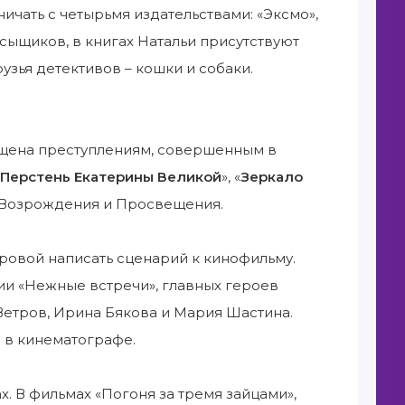
ичать с четырьмя издательствами: «Эксмо»,
сыщиков, в книгах Натальи присутствуют
зья детективов – кошки и собаки.
ящена преступлениям, совершенным в
Перстень Екатерины Великой
», «
Зеркало
, Возрождения и Просвещения.
ровой написать сценарий к кинофильму.
ии «Нежные встречи», главных героев
Ветров, Ирина Бякова и Мария Шастина.
 в кинематографе.
х. В фильмах «Погоня за тремя зайцами»,