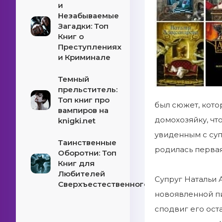
и
Незабываемые
Загадки: Топ
Книг о
Преступлениях
и Криминале
Темный
прельститель:
Топ книг про
был сюжет, кото
вампиров на
домохозяйку, чт
knigki.net
увиденным с суп
Таинственные
родилась первая
Оборотни: Топ
Книг для
Любителей
Супруг Натальи 
Сверхъестественного!
новоявленной пи
сподвиг его ост