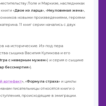
местительству Лоле и Маркизе, наследниках
книги «
Двое из ларца
», «
Неуловимая жена
»,
оклонников новыми произведениями, героями
атерина. 11 книг серии начались с двух
в на исторические. Из-под пера
ства сыщика Василия Куликова и его
Игра с неверным мужем
») и серия о сыщике
ар бессмертия
»).
й артефакт
», «
Формула страха
» и циклы
манам писательницы относятся книги о
ступления, происходящие в эмиграции.