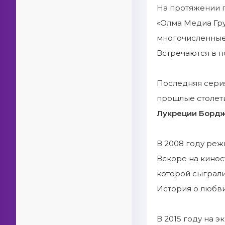
На протяжении п
«Олма Медиа Гру
многочисленные 
Встречаются в п
Последняя сери
прошлые столети
Лукреции Борд
В 2008 году реж
Вскоре на кинос
которой сыграли
История о любви
В 2015 году на э