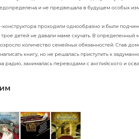
редопределена и не предвещала в будущем особых из
-конструктора проходили однообразно и были подчин
: трое детей не давали маме скучать. В определенный
 возросло количество семейных обязанностей. Став до
написать книгу, но не решалась приступить к задуман
а радио, занималась переводами с английского и осва
им