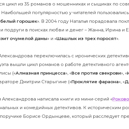
я цикл из 35 романов о мошенниках и сыщиках по сов
 Наибольшей популярностью у читателей пользовались 
 белый горошек
». В 2004 году Наталья порадовала п
и подруги в поисках любви и денег – Жанна, Ирина и Ек
изит очумелой дамы
» и «
Шашлык из трех поросят
».
Александрова переключилась с иронических детективо
уэта вышли цикл романов о работе детективного агент
исы («
Алмазная принцесса
», «
Все против свекрови
», «
враторе Дмитрии Старыгине («
Проклятие фараона
», «
Д
 Александрова написала книги из мини-серий «
Роково
альных и комедийных детективов. К историческим ро
 поручике Борисе Ордынцеве, который расследует пре