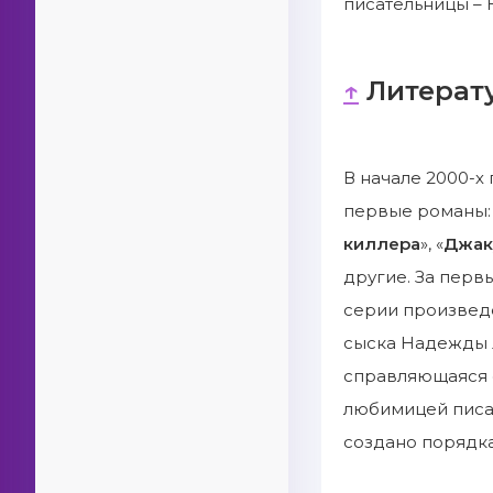
писательницы – 
↑
Литерат
В начале 2000-х
первые романы: 
киллера
», «
Джак
другие. За перв
серии произвед
сыска Надежды 
справляющаяся с
любимицей писат
создано порядка