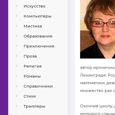
Искусство
Компьютеры
Мистика
Образование
Приключения
Проза
Религия
автор ироничных
Ленинграде. Род
Романы
математики, дев
Справочники
множество раз, 
Стихи
Окончив школу, 
Триллеры
молодого специа