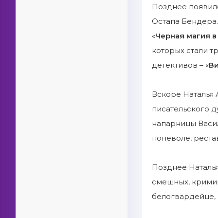
Позднее появилс
Остапа Бендера.
«
Черная магия в
которых стали тр
детективов – «
В
Вскоре Наталья 
писательского д
напарницы Васил
поневоле, реста
Позднее Наталья
смешных, кримин
белогвардейце,