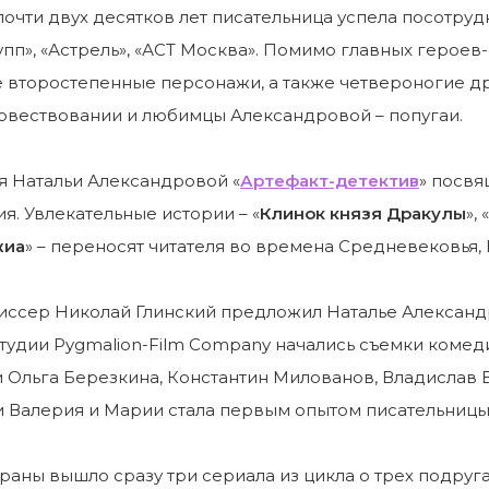
очти двух десятков лет писательница успела посотрудн
пп», «Астрель», «АСТ Москва». Помимо главных героев-
второстепенные персонажи, а также четвероногие дру
овествовании и любимцы Александровой – попугаи.
я Натальи Александровой «
Артефакт-детектив
» посв
я. Увлекательные истории – «
Клинок князя Дракулы
», «
жиа
» – переносят читателя во времена Средневековья
иссер Николай Глинский предложил Наталье Александ
тудии Pygmalion-Film Company начались съемки комед
 Ольга Березкина, Константин Милованов, Владислав 
 Валерия и Марии стала первым опытом писательницы
краны вышло сразу три сериала из цикла о трех подруга