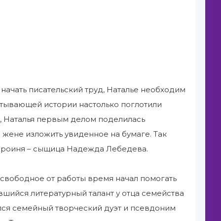
начать писательский труд, Наталье необходим
атывающей истории настолько поглотили
, Наталья первым делом поделилась
жене изложить увиденное на бумаге. Так
героиня – сыщица Надежда Лебедева.
 свободное от работы время начал помогать
шийся литературный талант у отца семейства
ился семейный творческий дуэт и псевдоним