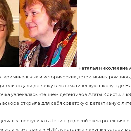
Наталья Николаевна 
, криминальных и исторических детективных романов,
ители отдали девочку в математическую школу, где На
очка увлекалась чтением детективов Агаты Кристи. Л
а вскоре открыла для себя советскую детективную лите
девушка поступила в Ленинградский электротехническ
листа уже ждали в НИИ, в который девушка устроилас