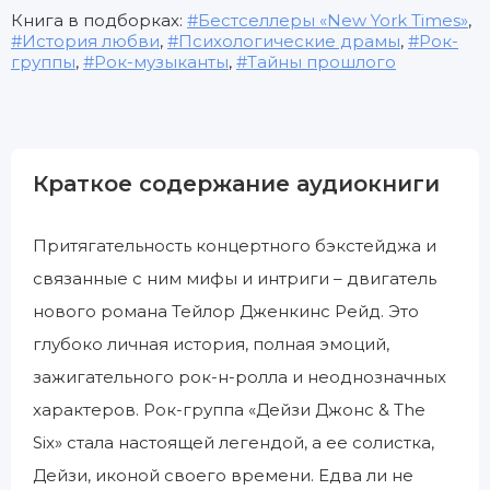
Книга в подборках:
Бестселлеры «New York Times»
,
История любви
,
Психологические драмы
,
Рок-
группы
,
Рок-музыканты
,
Тайны прошлого
Краткое содержание аудиокниги
Притягательность концертного бэкстейджа и
связанные с ним мифы и интриги – двигатель
нового романа Тейлор Дженкинс Рейд. Это
глубоко личная история, полная эмоций,
зажигательного рок-н-ролла и неоднозначных
характеров. Рок-группа «Дейзи Джонс & The
Six» стала настоящей легендой, а ее солистка,
Дейзи, иконой своего времени. Едва ли не