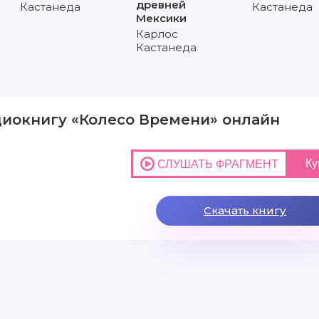
древней
Кастанеда
Кастанеда
Мексики
Карлос
Кастанеда
диокнигу «Колесо Времени» онлайн
Скачать книгу