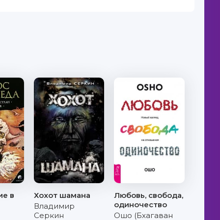
ие в
Хохот шамана
Любовь, свобода,
одиночество
Владимир
Серкин
Ошо (Бхагаван