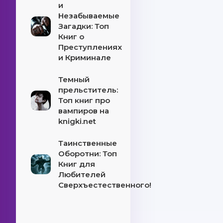
и
Незабываемые
Загадки: Топ
Книг о
Преступлениях
и Криминале
Темный
прельститель:
Топ книг про
вампиров на
knigki.net
Таинственные
Оборотни: Топ
Книг для
Любителей
Сверхъестественного!