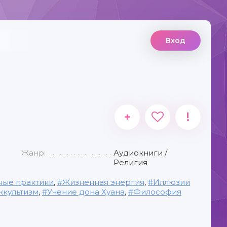
Вход
+
!
Жанр:
Аудиокниги /
Религия
ные практики
,
Жизненная энергия
,
Иллюзии
ккультизм
,
Учение дона Хуана
,
Философия