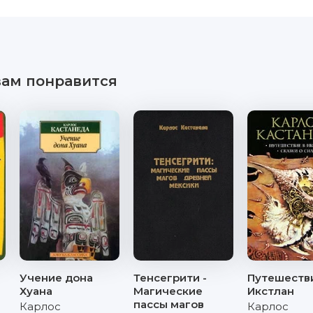
вам понравится
и
Учение дона
Тенсегрити -
Путешеств
Хуана
Магические
Икстлан
пассы магов
Карлос
Карлос