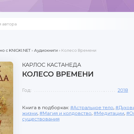
но c KNIGKI.NET
»
Аудиокниги
» Колесо Времени
КАРЛОС КАСТАНЕДА
КОЛЕСО ВРЕМЕНИ
Год:
2018
Книга в подборках:
Астральное тело
,
Духов
жизни
,
Магия и колдовство
,
Медитации
,
О
существования