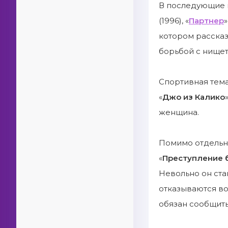
В последующие 
(1996), «
Партнер
»
котором рассказ
борьбой с нищет
Спортивная тема
«
Джо из Калико
»
женщина.
Помимо отдельны
«
Преступление б
Невольно он ста
отказываются во
обязан сообщить