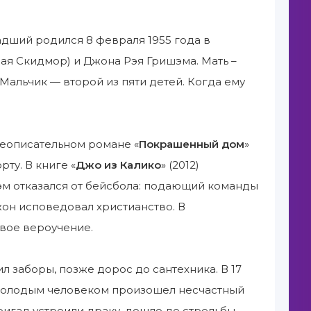
дший родился 8 февраля 1955 года в
я Скидмор) и Джона Рэя Гришэма. Мать –
Мальчик — второй из пяти детей. Когда ему
неописательном романе «
Покрашенный дом
»
ту. В книге «
Джо из Калико
» (2012)
шэм отказался от бейсбола: подающий команды
жон исповедовал христианство. В
свое вероучение.
ил заборы, позже дорос до сантехника. В 17
с молодым человеком произошел несчастный
ригад устроили драку, дошло до стрельбы.