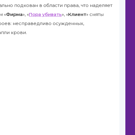
ьно подкован в области права, что наделяет
м «
Фирма
», «
Пора убивать
», «
Клиент
» сняты
роев: несправедливо осужденных,
апли крови.