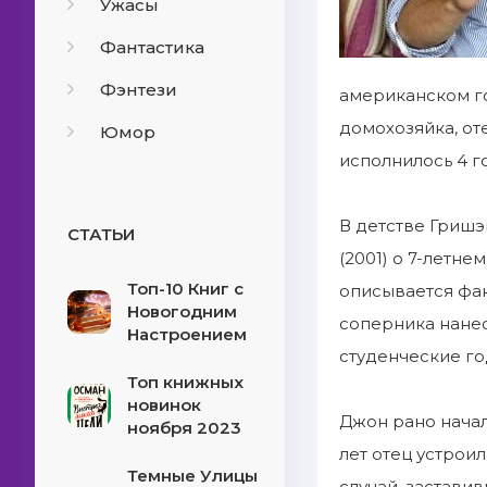
Ужасы
Фантастика
Фэнтези
американском го
домохозяйка, от
Юмор
исполнилось 4 г
В детстве Гришэ
СТАТЬИ
(2001) о 7-летне
Топ-10 Книг с
описывается фак
Новогодним
соперника нанес
Настроением
студенческие го
Топ книжных
новинок
Джон рано начал 
ноября 2023
лет отец устрои
Темные Улицы
случай, застави