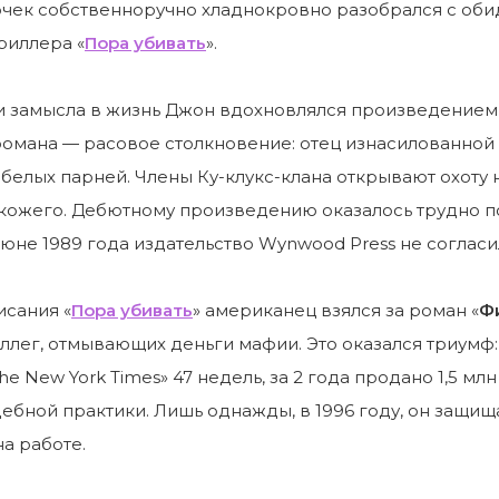
очек собственноручно хладнокровно разобрался с оби
риллера «
Пора убивать
».
 замысла в жизнь Джон вдохновлялся произведением 
омана — расовое столкновение: отец изнасилованной
белых парней. Члены Ку-клукс-клана открывают охоту 
кожего. Дебютному произведению оказалось трудно по
 июне 1989 года издательство Wynwood Press не согласи
исания «
Пора убивать
» американец взялся за роман «
Ф
ллег, отмывающих деньги мафии. Это оказался триумф
e New York Times» 47 недель, за 2 года продано 1,5 м
удебной практики. Лишь однажды, в 1996 году, он защ
на работе.