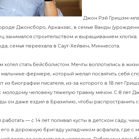
Джон Рэй Гришэм-мла
роде Джонсборо, Арканзас, в семье Ванды (урожденна
ец занимался строительством и выращиванием хлопка. 
ода, семья переехала в Саут-Хейвен, Миннесота.
м хотел стать бейсболистом. Мечты воплотились в жиз
м мальчике-фермере, который желал посвятить себя спор
т из биографии писателя, из-за которого в 18 лет Гри
 молодому человеку тяжелую травму мячом. С 8 лет Д
ды он даже ездил в Бразилию, чтобы распространить 
работать — с 14 лет поливал кусты в детском саду, чин
л его в дорожную бригаду укладчиком асфальта, где 
вший всерьез задуматься о колледже. Работники двух б