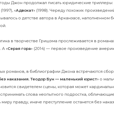
годы Джон продолжал писать юридические триллеры: 
 (1997), «
Адвокат
» (1998). Череду похожих произведени
ывалось о детстве автора в Арканзасе, наполненном б
ой.
тика в творчестве Гришэма прослеживается в романах
. А «
Серая гора
» (2014) — первое произведение амери
х романов, в библиографии Джона встречаются сборник
ез наказания. Теодор Бун — маленький юрист
» о мал
новится свидетелем сцены, которая может кардинальн
спринимать слова неопытного подростка, обличающие ф
 миру правду, иначе преступление останется без наказ