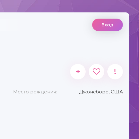
Вход
+
!
Место рождения:
Джонсборо, США