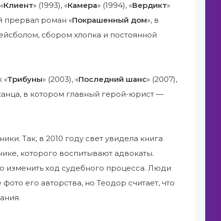
«
Клиент
» (1993), «
Камера
» (1994), «
Вердикт
»
й прервал роман «
Покрашенный дом
», в
ейсболом, сбором хлопка и постоянной
 «
Трибуны
» (2003), «
Последний шанс
» (2007),
канца, в котором главный герой-юрист —
и. Так, в 2010 году свет увидела книга
ьчике, которого воспитывают адвокаты.
о изменить ход судебного процесса. Люди
ото его авторства, но Теодор считает, что
ания.