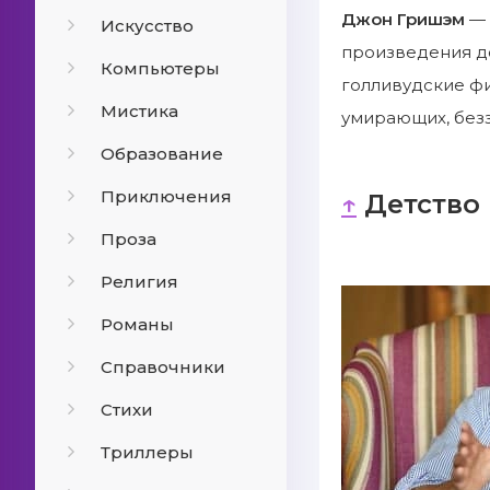
Джон Гришэм
— 
Искусство
произведения д
Компьютеры
голливудские ф
Мистика
умирающих, безз
Образование
Приключения
↑
Детство 
Проза
Религия
Романы
Справочники
Стихи
Триллеры