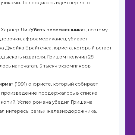
дчиками. Так родилась идея первого
Харпер Ли «
Убить пересмешника
», поэтому
 девочки, афроамериканец, убивает
на Джейка Брайгенса, юриста, который встает
дыскать издателя. Гришэм получил 28
лось напечатать 5 тысяч экземпляров.
ирма
» (1991) о юристе, который собирает
: произведение продержалось в списке
лн копий. Успех романа убедил Гришэма
ищал интересы семьи железнодорожника,