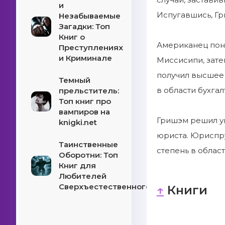
и
Испугавшись, Гр
Незабываемые
Загадки: Топ
Книг о
Американец поня
Преступлениях
и Криминале
Миссисипи, зате
получил высшее 
Темный
в области бухгал
прельститель:
Топ книг про
вампиров на
Гришэм решил уг
knigki.net
юриста. Юриспру
Таинственные
степень в облас
Оборотни: Топ
Книг для
Любителей
Сверхъестественного!
↑
Книги