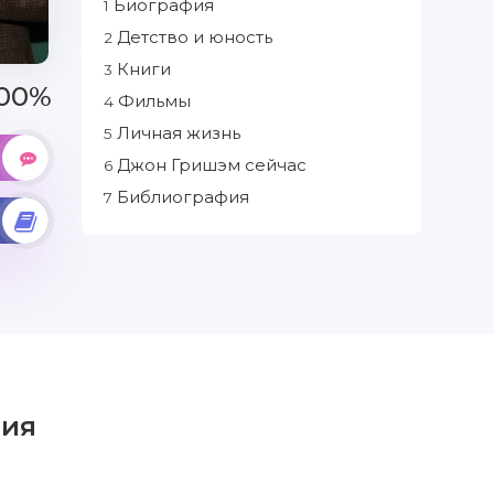
Биография
1
Детство и юность
2
Книги
3
00%
Фильмы
4
Личная жизнь
5
Джон Гришэм сейчас
6
Библиография
7
ия