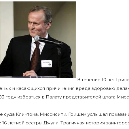
В течение 10 лет Гри
овных и касающихся причинения вреда здоровью дела
83 году избраться в Палату представителей штата Мисс
але суда Клинтона, Миссисипи, Гришэм услышал показан
 16-летней сестры Джули. Трагичная история заинтерес