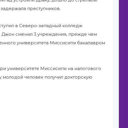
е задержала преступников.
поступил в Северо-западный колледж
. Джон сменил 3 учреждения, прежде чем
твенного университета Миссисипи бакалавром
при университете Миссисипи на налогового
ду молодой человек получил докторскую