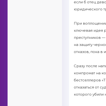
если б отец дев
юридического т
При воплощении
ключевая идея р
преступников — 
на защиту черно
отказов, пока в
Сразу после нап
компромат на ко
бестселлеров «Th
отказаться от с
которого убили 