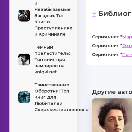
и
Незабываемые
↑
Библиог
Загадки: Топ
Книг о
Преступлениях
и Криминале
Серия книг "
Мар
Серия книг "
Охо
Темный
прельститель:
Серия книг "
Пот
Топ книг про
вампиров на
knigki.net
Таинственные
Оборотни: Топ
Другие авт
Книг для
Любителей
Сверхъестественного!