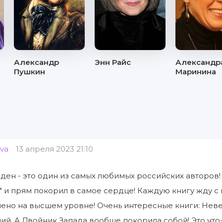
к
Александр
Энн Райс
Александр
Пушкин
Маринина
ova
13 апреля 2023 21:10
ден - это один из самых любимых российских авторов!
 и прям покорил в самое сердце! Каждую книгу жду с 
ено на высшем уровне! Очень интересные книги: Неве
ий. А Двойник Запада вообще покорила собой! Это что