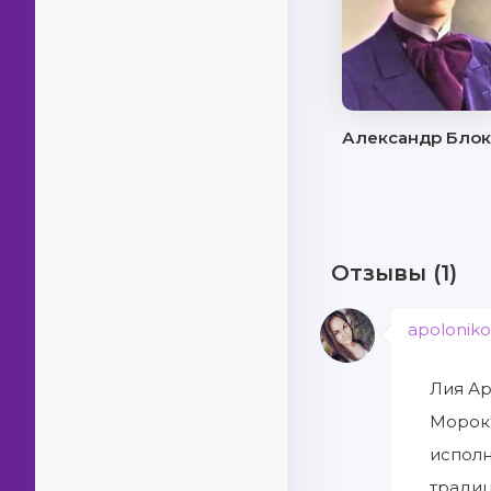
Александр Бло
Отзывы (1)
apolonik
Лия Ар
Морок"
исполн
традиц