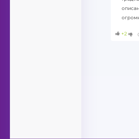
описан
огромн
+2