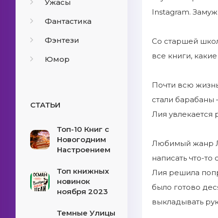
Ужасы
Instagram. Замуж
Фантастика
Фэнтези
Со старшей школ
все книги, каки
Юмор
Почти всю жизнь
стали барабаны 
СТАТЬИ
Лия увлекается 
Топ-10 Книг с
Новогодним
Любимый жанр 
Настроением
написать что-то 
Топ книжных
Лия решила попр
новинок
было готово дес
ноября 2023
выкладывать руко
Темные Улицы