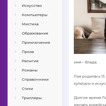
Искусство
Компьютеры
Мистика
Образование
Приключения
Проза
Религия
имя – Влада.
Романы
Лия родилась 15
Справочники
культуры и иску
Стихи
Долгое время Ли
Триллеры
изучать корейск