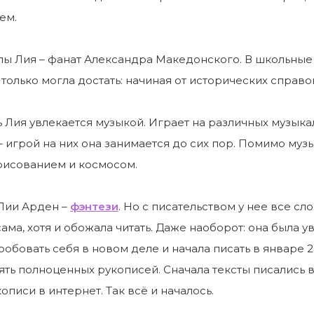
ем.
ы Лия – фанат Александра Македонского. В школьные 
е только могла достать: начиная от исторических спра
 Лия увлекается музыкой. Играет на различных музык
– игрой на них она занимается до сих пор. Помимо муз
рисованием и космосом.
Лии Арден –
фэнтези
. Но с писательством у нее все с
сама, хотя и обожала читать. Даже наоборот: она была у
обовать себя в новом деле и начала писать в январе 20
ять полноценных рукописей. Сначала тексты писались в
писи в интернет. Так всё и началось.