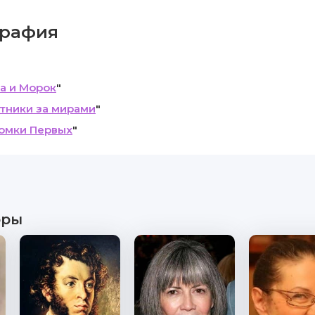
рафия
а и Морок
"
тники за мирами
"
омки Первых
"
оры