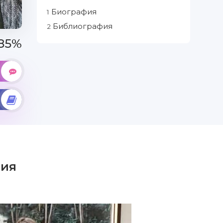
Биография
1
Библиография
2
85%
ия