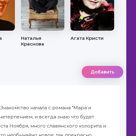
а
Наталья
Агата Кристи
Краснова
Добавить
 Знакомство начала с романа "Мара и
нетерпением, и всегда знаю что будет
ста Ноября, много славянского колорита и
-то необычайно новое, так прекрасно