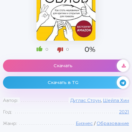
0%
0
0
Скачать
Скачать в TG
Автор:
Дуглас Стоун
,
Шейла Хин
Год:
2021
Жанр:
Бизнес
/
Образование