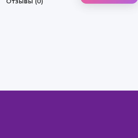
Отзывы (0)
Правообладателям
Авторам
Обратная связь
Внимание!
Скачать книги бесплатно
из нашей библиотеки,
Вы можете ТОЛЬКО
для ознакомительных целей. Коммерческое