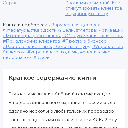
Серия:
Экономика эмоций. Как
стимулировать клиентов
в цифровую эпоху
Книга в подборках:
Зарубежная деловая
литература
,
Как достичь цели
,
Методы мотивации
,
Мотивация работников
,
Обслуживание клиентов
,
Привлечение клиентов
,
Просто о бизнесе
,
Работа с клиентами
,
Советы от гуру
,
Управление
бизнесом
,
Управление людьми
,
Управление
персоналом
,
Эффе
Краткое содержание книги
Эту книгу называют библией геймификации.
Еще до официального издания в России было
сделано несколько любительских переводов –
настолько ценными оказались идеи Ю-Кай Чоу.