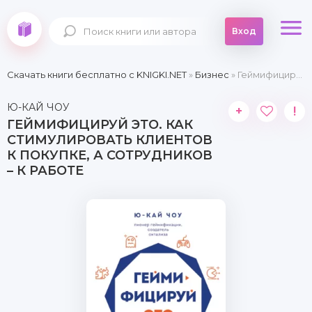
Вход
Скачать книги бесплатно c KNIGKI.NET
»
Бизнес
» Геймифицируй это. Как стимулировать клиентов к покупке, а сотрудников – к работе
Ю-КАЙ ЧОУ
+
!
ГЕЙМИФИЦИРУЙ ЭТО. КАК
СТИМУЛИРОВАТЬ КЛИЕНТОВ
К ПОКУПКЕ, А СОТРУДНИКОВ
– К РАБОТЕ