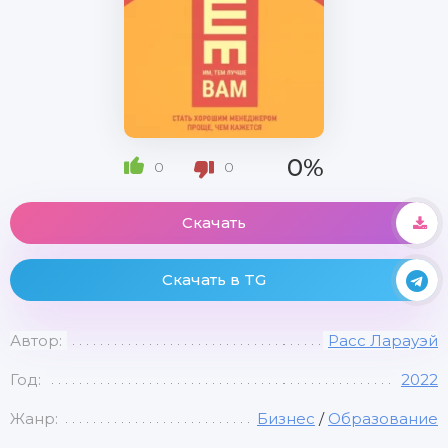
0%
0
0
Скачать
Скачать в TG
Автор:
Расс Ларауэй
Год:
2022
Жанр:
Бизнес
/
Образование