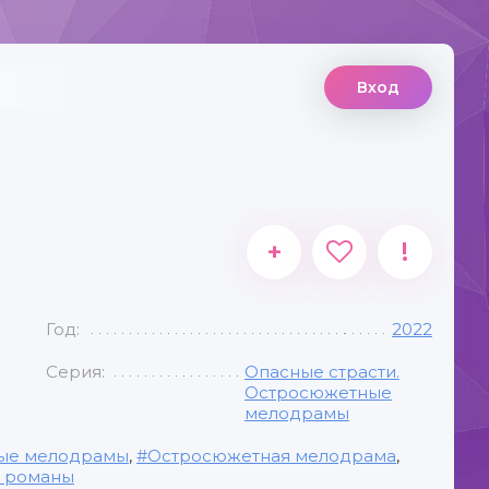
Вход
+
!
Год:
2022
Серия:
Опасные страсти.
Остросюжетные
мелодрамы
ые мелодрамы
,
Остросюжетная мелодрама
,
е романы