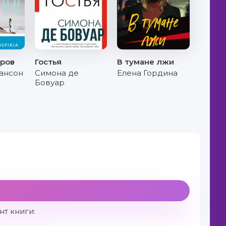
тров
Гостья
В тумане лжи
ансон
Симона де
Елена Гордина
Бовуар
т книги: