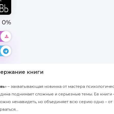
0%
держание книги
овь
» – захватывающая новинка от мастера психологиче
рдина поднимает сложные и серьезные темы. Ее книги 
можно ненавидеть, но объединяет всю серию одно – о
рваться…