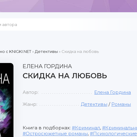
но c KNIGKI.NET
»
Детективы
» Скидка на любовь
ЕЛЕНА ГОРДИНА
СКИДКА НА ЛЮБОВЬ
Автор:
Елена Гордина
Жанр:
Детективы
/
Романы
Книга в подборках:
Криминал
,
Криминальн
Остросюжетные романы
,
Психологически