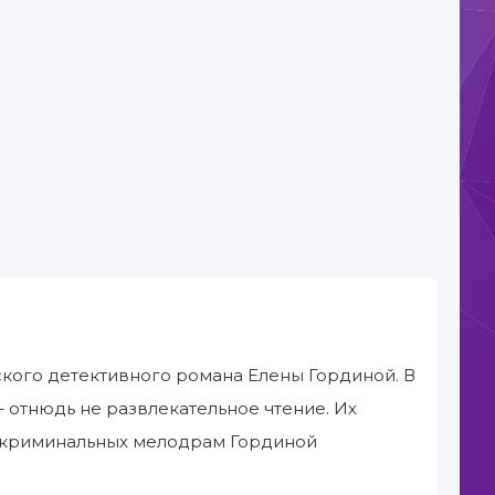
ского детективного романа Елены Гординой. В
– отнюдь не развлекательное чтение. Их
т криминальных мелодрам Гординой