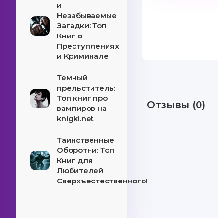
и
Незабываемые
Загадки: Топ
Книг о
Преступлениях
и Криминале
Темный
прельститель:
Топ книг про
Отзывы (0)
вампиров на
knigki.net
Таинственные
Оборотни: Топ
Книг для
Любителей
Сверхъестественного!