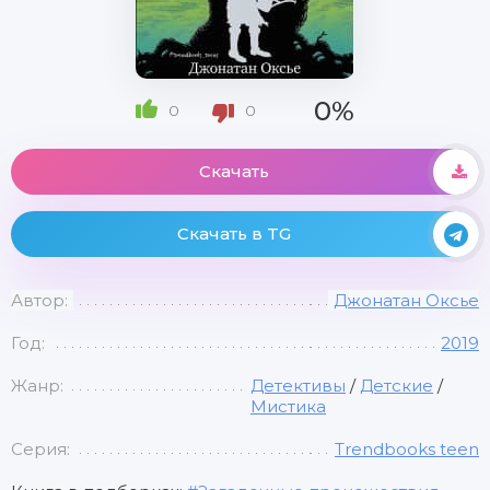
0%
0
0
Скачать
Скачать в TG
Автор:
Джонатан Оксье
Год:
2019
Жанр:
Детективы
/
Детские
/
Мистика
Серия:
Trendbooks teen