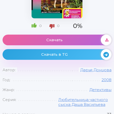
0%
0
0
Скачать
Скачать в TG
Автор:
Дарья Донцова
Год:
2008
Жанр:
Детективы
Серия:
Любительница частного
сыска Даша Васильева