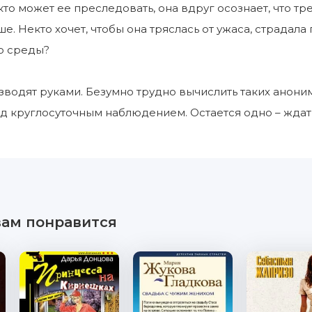
 кто может ее преследовать, она вдруг осознает, что т
. Некто хочет, чтобы она тряслась от ужаса, страдала 
о среды?
водят руками. Безумно трудно вычислить таких анони
д круглосуточным наблюдением. Остается одно – жда
вам понравится