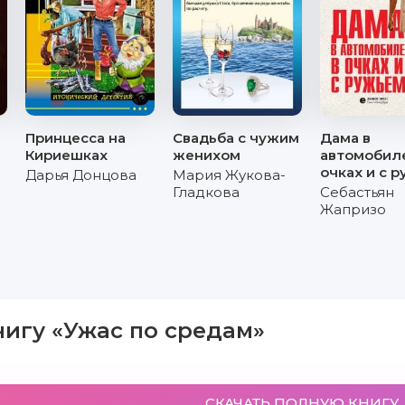
Принцесса на
Свадьба с чужим
Дама в
Кириешках
женихом
автомобил
очках и с 
Дарья Донцова
Мария Жукова-
Гладкова
Себастьян
Жапризо
нигу «Ужас по средам»
СКАЧАТЬ ПОЛНУЮ КНИГУ