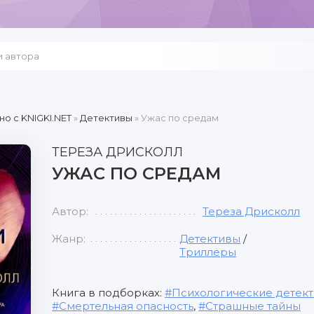
но c KNIGKI.NET
»
Детективы
» Ужас по средам
ТЕРЕЗА ДРИСКОЛЛ
УЖАС ПО СРЕДАМ
Автор:
Тереза Дрисколл
Жанр:
Детективы
/
Триллеры
Книга в подборках:
Психологические детек
Смертельная опасность
,
Страшные тайны