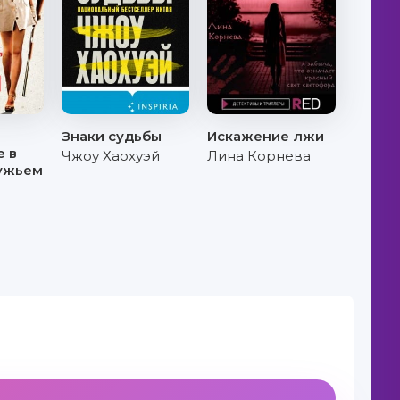
Знаки судьбы
Искажение лжи
е в
Чжоу Хаохуэй
Лина Корнева
ружьем