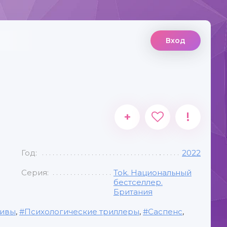
Вход
+
!
Год:
2022
Серия:
Tok. Национальный
бестселлер.
Британия
тивы
,
Психологические триллеры
,
Саспенс
,