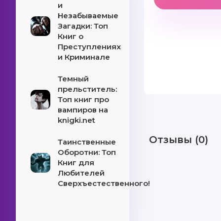
и
Незабываемые
Загадки: Топ
Книг о
Преступлениях
и Криминале
Темный
прельститель:
Топ книг про
вампиров на
knigki.net
Отзывы (0)
Таинственные
Оборотни: Топ
Книг для
Любителей
Сверхъестественного!