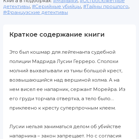
Книга в подборках:
Маньяки
,
Остросюжетные
детективы
,
Серийные убийцы
,
Тайны прошлого
,
Французские детективы
Краткое содержание книги
Это был кошмар для лейтенанта судебной
полиции Мадрида Лусии Герреро. Сполохи
молний выхватывали из тьмы большой крест,
возвышающийся над вершиной холма. А на
нем висел ее напарник, сержант Морейра. Из
его груди торчала отвертка, а тело было…
приклеено к кресту суперпрочным клеем.
Лусии нельзя заниматься делом об убийстве
напарника – закон запрещает. Но с согласия