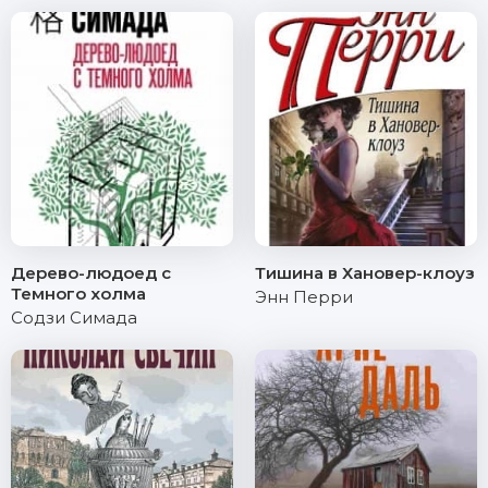
Дерево-людоед с
Тишина в Хановер-клоуз
Темного холма
Энн Перри
Содзи Симада