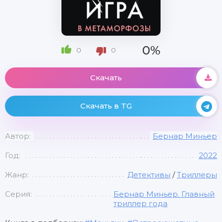
0%
0
0
Скачать
Скачать в TG
Автор:
Бернар Миньер
Год:
2022
Жанр:
Детективы
/
Триллеры
Серия:
Бернар Миньер. Главный
триллер года