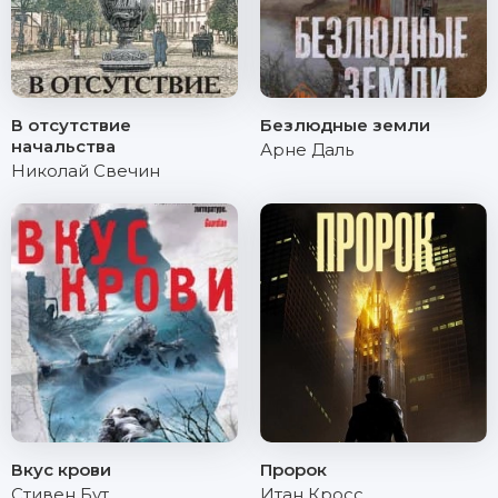
В отсутствие
Безлюдные земли
начальства
Арне Даль
Николай Свечин
Вкус крови
Пророк
Стивен Бут
Итан Кросс