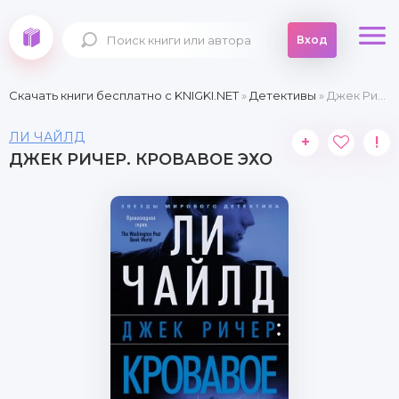
Вход
Скачать книги бесплатно c KNIGKI.NET
»
Детективы
» Джек Ричер. Кровавое Эхо
ЛИ ЧАЙЛД
+
!
ДЖЕК РИЧЕР. КРОВАВОЕ ЭХО