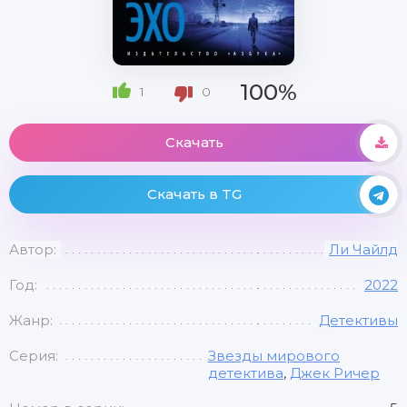
100%
1
0
Скачать
Скачать в TG
Автор:
Ли Чайлд
Год:
2022
Жанр:
Детективы
Серия:
Звезды мирового
детектива
,
Джек Ричер