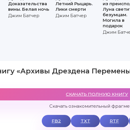
Доказательства
Летний Рыцарь.
из преиспо
вины. Белая ночь
Лики смерти
Луна свети
безумцам.
Джим Батчер
Джим Батчер
Могила в
подарок
Джим Батч
нигу «Архивы Дрездена Перемены
СКАЧАТЬ ПОЛНУЮ КНИГУ
Скачать ознакомительный фрагмен
FB2
TXT
RTF