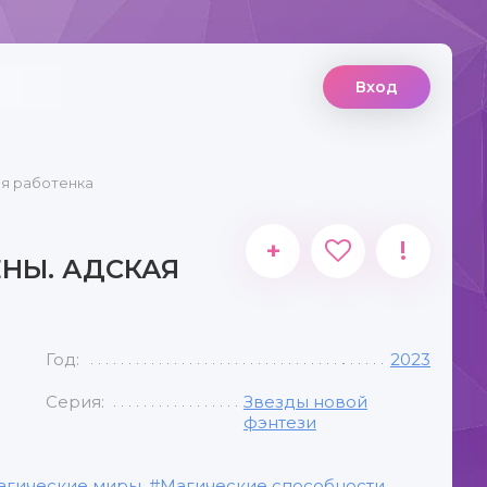
Вход
я работенка
+
!
НЫ. АДСКАЯ
Год:
2023
Серия:
Звезды новой
фэнтези
агические миры
,
Магические способности
,