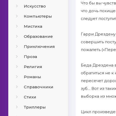
Что бы вы чувств
Искусство
что дочь похище
Компьютеры
следует поступит
Мистика
Гарри Дрездену 
Образование
совершить посту
Приключения
пожалеть («Пере
Проза
Беда Дрездена в
Религия
обратиться не к
Романы
пересечет доро
Справочники
зуб… Вот из так
выборка из множ
Стихи
Триллеры
Цикл произведен