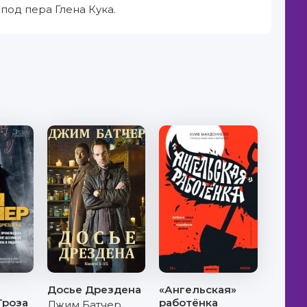
под пера Глена Кука.
Досье Дрездена
«Ангельская»
Гроза
работёнка
Джим Батчер