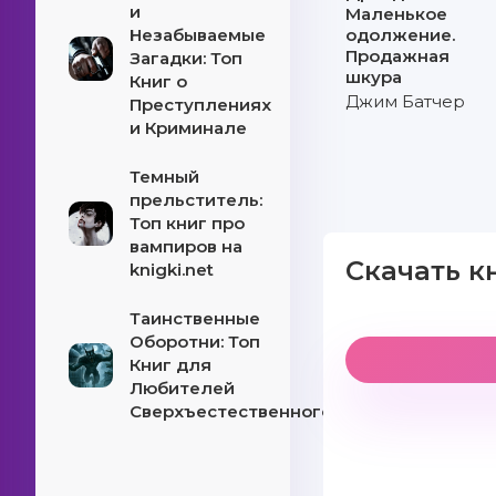
и
Маленькое
Незабываемые
одолжение.
Продажная
Загадки: Топ
шкура
Книг о
Джим Батчер
Преступлениях
и Криминале
Темный
прельститель:
Топ книг про
вампиров на
Скачать к
knigki.net
Таинственные
Оборотни: Топ
Книг для
Любителей
Сверхъестественного!