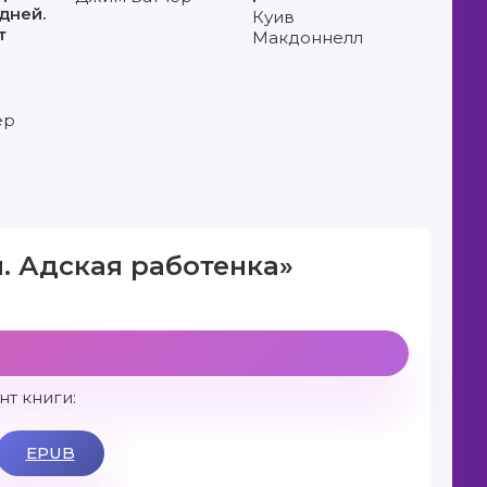
дней.
Куив
т
Макдоннелл
ер
. Адская работенка»
т книги:
EPUB