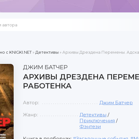
но c KNIGKI.NET
»
Детективы
» Архивы Дрездена Перемены. Адска
ДЖИМ БАТЧЕР
АРХИВЫ ДРЕЗДЕНА ПЕРЕМЕ
РАБОТЕНКА
Автор:
Джим Батчер
Жанр:
Детективы
/
Приключения
/
Фэнтези
Книга в подборках:
Загадочные события
,
М