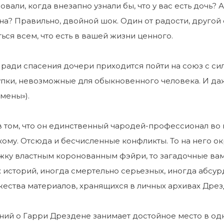
овали, когда внезапно узнали бы, что у вас есть дочь? 
на? Правильно, двойной шок. Один от радости, другой 
ься всем, что есть в вашей жизни ценного.
ради спасения дочери приходится пойти на союз с с
пки, невозможные для обыкновенного человека. И даже
мены»).
 том, что он единственный чародей-профессионал во 
 кому. Отсюда и бесчисленные конфликты. То на него о
жку властным коронованным фэйри, то загадочные ва
их историй, иногда смертельно серьезных, иногда абсур
ества материалов, хранящихся в личных архивах Дрез
ий о Гарри Дрездене занимает достойное место в од