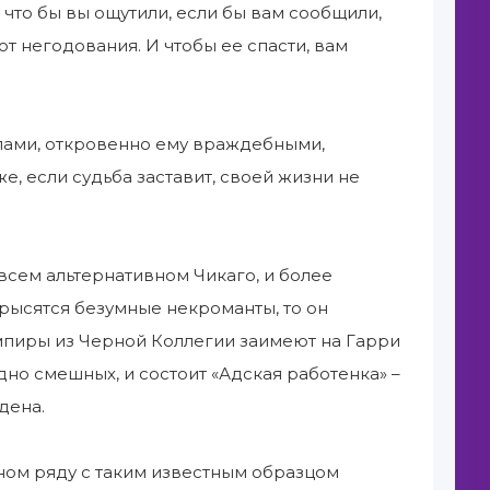
А что бы вы ощутили, если бы вам сообщили,
от негодования. И чтобы ее спасти, вам
илами, откровенно ему враждебными,
, если судьба заставит, своей жизни не
всем альтернативном Чикаго, и более
крысятся безумные некроманты, то он
мпиры из Черной Коллегии заимеют на Гарри
дно смешных, и состоит «Адская работенка» –
дена.
ном ряду с таким известным образцом