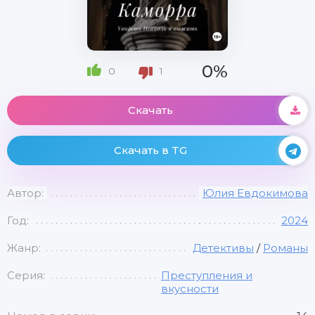
0%
0
1
Скачать
Скачать в TG
Автор:
Юлия Евдокимова
Год:
2024
Жанр:
Детективы
/
Романы
Серия:
Преступления и
вкусности