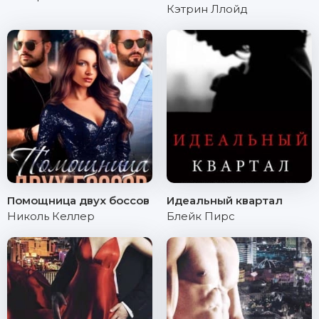
Кэтрин Ллойд
Помощница двух боссов
Идеальный квартал
Николь Келлер
Блейк Пирс