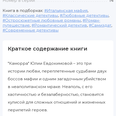
Номер в серии:
14
Книга в подборках:
Итальянская мафия
,
Классические детективы
,
Любовные детективы
,
Остросюжетные любовные романы
,
Роман-
путешествие
,
Романтический детектив
,
Самиздат
,
Современные детективы
Краткое содержание книги
"Каморра" Юлии Евдокимовой – это три
истории любви, переплетенные судьбами двух
боссов мафии и одним загадочным убийством
в неаполитанском мраке. Неаполь, с его
хаотичностью и безалаберностью, становится
кулисой для сложных отношений и жизненных
перипетий героев.