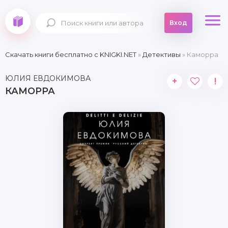
Вход
Скачать книги бесплатно c KNIGKI.NET
»
Детективы
» Каморра
ЮЛИЯ ЕВДОКИМОВА
+
!
КАМОРРА