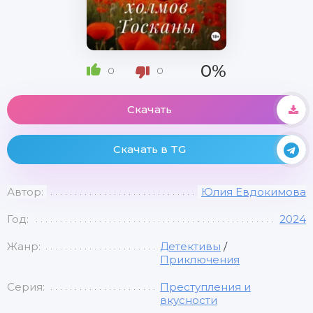
0%
0
0
Скачать
Скачать в TG
Автор:
Юлия Евдокимова
Год:
2024
Жанр:
Детективы
/
Приключения
Серия:
Преступления и
вкусности