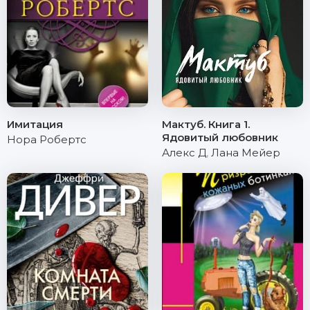
Имитация
Мактуб. Книга 1.
Ядовитый любовник
Нора Робертс
Алекс Д
,
Лана Мейер