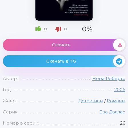
0%
0
0
Скачать
Скачать в TG
Автор:
Нора Робертс
Год:
2006
Жанр:
Детективы
/
Романы
Серия:
Ева Даллас
Номер в серии:
26