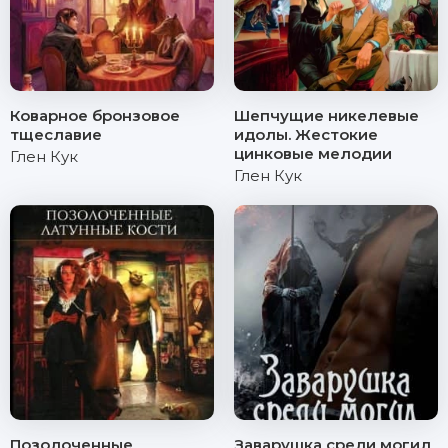
Коварное бронзовое
Шепчущие никелевые
тщеславие
идолы. Жестокие
цинковые мелодии
Глен Кук
Глен Кук
Позолоченные
Заварушка среди могил