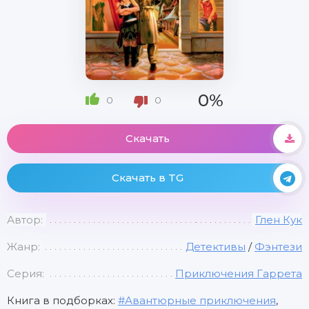
0%
0
0
Скачать
Скачать в TG
Автор:
Глен Кук
Жанр:
Детективы
/
Фэнтези
Серия:
Приключения Гаррета
Книга в подборках:
Авантюрные приключения
,