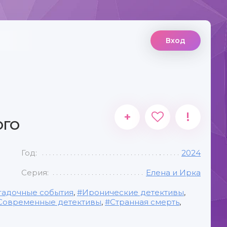
Вход
+
!
ОГО
Год:
2024
Серия:
Елена и Ирка
гадочные события
,
Иронические детективы
,
Современные детективы
,
Странная смерть
,