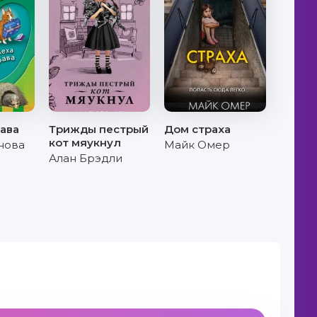
ава
Трижды пестрый
Дом страха
кот мяукнул
нова
Майк Омер
Алан Брэдли