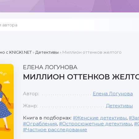
но c KNIGKI.NET
»
Детективы
» Миллион оттенков желтого
ЕЛЕНА ЛОГУНОВА
МИЛЛИОН ОТТЕНКОВ ЖЕЛТ
Автор:
Елена Логунова
Жанр:
Детективы
Книга в подборках:
Женские детективы
,
За
Ограбления
,
Остросюжетные детективы
,
Частное расследование