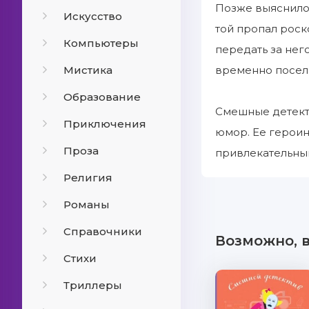
Позже выяснилос
Искусство
той пропал роск
Компьютеры
передать за нег
Мистика
временно поселя
Образование
Смешные детекти
Приключения
юмор. Ее героин
Проза
привлекательны
Религия
Романы
Справочники
Возможно, 
Стихи
Триллеры