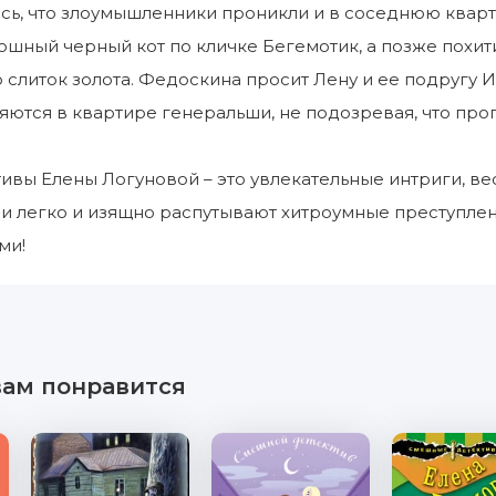
ь, что злоумышленники проникли и в соседнюю кварти
ошный черный кот по кличке Бегемотик, а позже похи
о слиток золота. Федоскина просит Лену и ее подругу 
ются в квартире генеральши, не подозревая, что проп
вы Елены Логуновой – это увлекательные интриги, в
и легко и изящно распутывают хитроумные преступлен
ми!
вам понравится