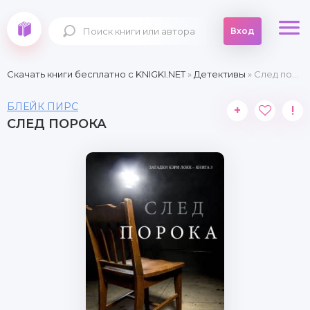
Вход
Скачать книги бесплатно c KNIGKI.NET
»
Детективы
» След порока
БЛЕЙК ПИРС
+
!
СЛЕД ПОРОКА