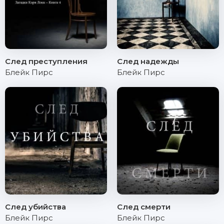
След преступления
След надежды
Блейк Пирс
Блейк Пирс
След убийства
След смерти
Блейк Пирс
Блейк Пирс