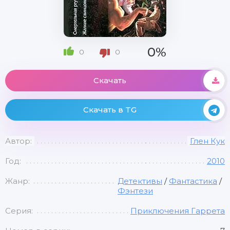
0%
0
0
Скачать
Скачать в TG
Автор:
Глен Кук
Год:
2010
Жанр:
Детективы
/
Фантастика
/
Фэнтези
Серия:
Приключения Гаррета