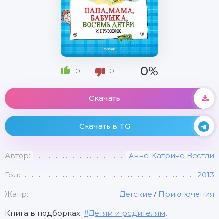
0%
0
0
Скачать
Скачать в TG
Автор:
Анне-Катрине Вестли
Год:
2013
Жанр:
Детские
/
Приключения
Книга в подборках:
Детям и родителям
,