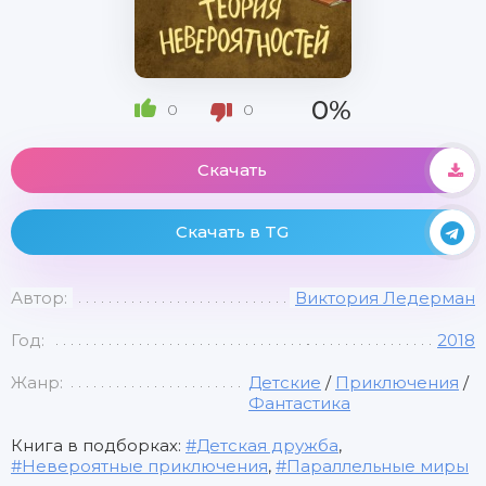
0%
0
0
Скачать
Скачать в TG
Автор:
Виктория Ледерман
Год:
2018
Жанр:
Детские
/
Приключения
/
Фантастика
Книга в подборках:
Детская дружба
,
Невероятные приключения
,
Параллельные миры