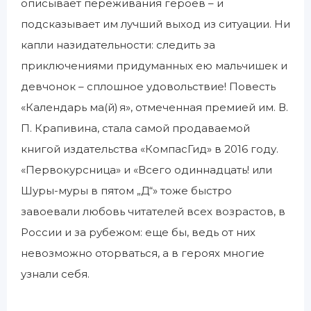
описывает переживания героев – и
подсказывает им лучший выход из ситуации. Ни
капли назидательности: следить за
приключениями придуманных ею мальчишек и
девчонок – сплошное удовольствие! Повесть
«Календарь ма(й) я», отмеченная премией им. В.
П. Крапивина, стала самой продаваемой
книгой издательства «КомпасГид» в 2016 году.
«Первокурсница» и «Всего одиннадцать! или
Шуры-муры в пятом „Д“» тоже быстро
завоевали любовь читателей всех возрастов, в
России и за рубежом: еще бы, ведь от них
невозможно оторваться, а в героях многие
узнали себя.