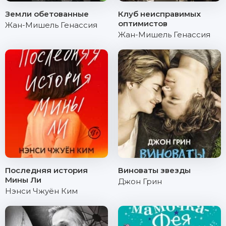
Земли обетованные
Клуб неисправимых
оптимистов
Жан-Мишель Генассия
Жан-Мишель Генассия
Последняя история
Виноваты звезды
Мины Ли
Джон Грин
Нэнси Чжуён Ким