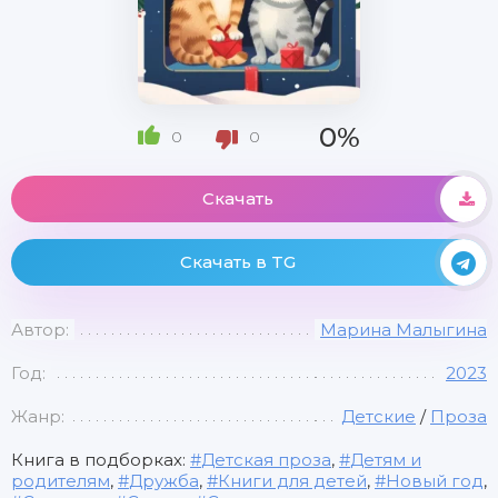
0%
0
0
Скачать
Скачать в TG
Автор:
Марина Малыгина
Год:
2023
Жанр:
Детские
/
Проза
Книга в подборках:
Детская проза
,
Детям и
родителям
,
Дружба
,
Книги для детей
,
Новый год
,