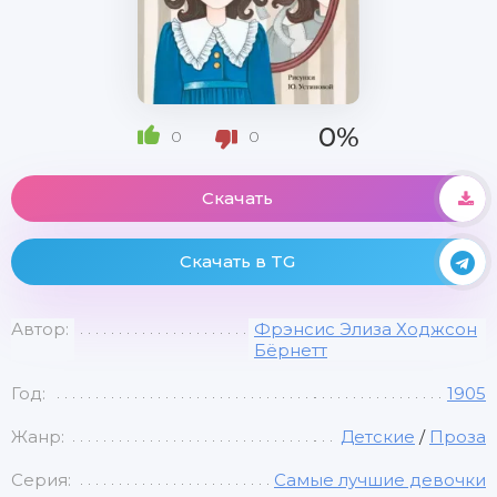
0%
0
0
Скачать
Скачать в TG
Автор:
Фрэнсис Элиза Ходжсон
Бёрнетт
Год:
1905
Жанр:
Детские
/
Проза
Серия:
Самые лучшие девочки