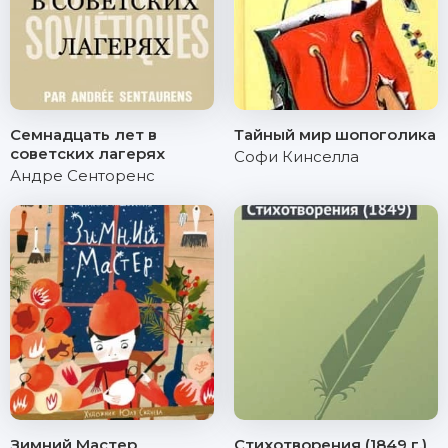
Семнадцать лет в
Тайный мир шопоголика
советских лагерях
Софи Кинселла
Андре Сенторенс
Зимний Мастер
Стихотворения (1849 г.)