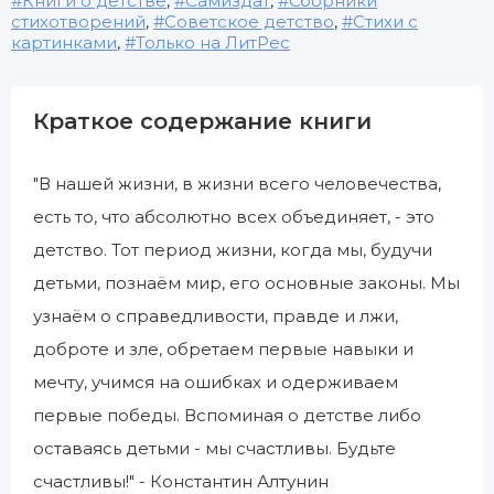
Книги о детстве
,
Самиздат
,
Сборники
стихотворений
,
Советское детство
,
Стихи с
картинками
,
Только на ЛитРес
Краткое содержание книги
"В нашей жизни, в жизни всего человечества,
есть то, что абсолютно всех объединяет, - это
детство. Тот период жизни, когда мы, будучи
детьми, познаём мир, его основные законы. Мы
узнаём о справедливости, правде и лжи,
доброте и зле, обретаем первые навыки и
мечту, учимся на ошибках и одерживаем
первые победы. Вспоминая о детстве либо
оставаясь детьми - мы счастливы. Будьте
счастливы!" - Константин Алтунин