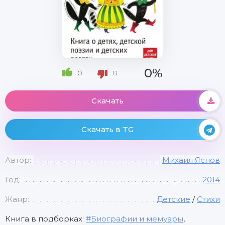
0%
0
0
Скачать
Скачать в TG
Автор:
Михаил Яснов
Год:
2014
Жанр:
Детские
/
Стихи
Книга в подборках:
Биографии и мемуары
,