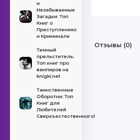
и
Незабываемые
Загадки: Топ
Книг о
Преступлениях
и Криминале
Отзывы (0)
Темный
прельститель:
Топ книг про
вампиров на
knigki.net
Таинственные
Оборотни: Топ
Книг для
Любителей
Сверхъестественного!