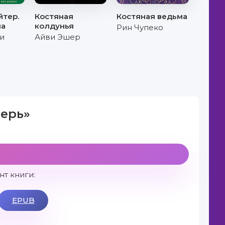
йтер.
Костяная
Костяная ведьма
на
колдунья
Рин Чупеко
и
Айви Эшер
верь»
т книги:
EPUB