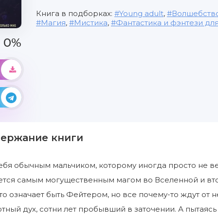
Книга в подборках:
Young adult
,
Волшебств
Магия
,
Мистика
,
Фантастика и фэнтези дл
0%
держание книги
ебя обычным мальчиком, которому иногда просто не вез
жется самым могущественным магом во Вселенной и в
что означает быть Фейтером, но все почему-то ждут от
тный дух, сотни лет пробывший в заточении. А пытаясь