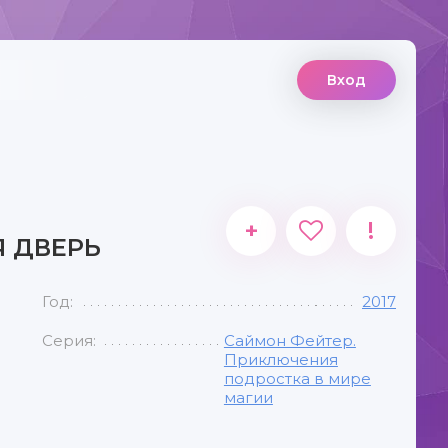
Вход
+
!
Я ДВЕРЬ
Год:
2017
Серия:
Саймон Фейтер.
Приключения
подростка в мире
магии