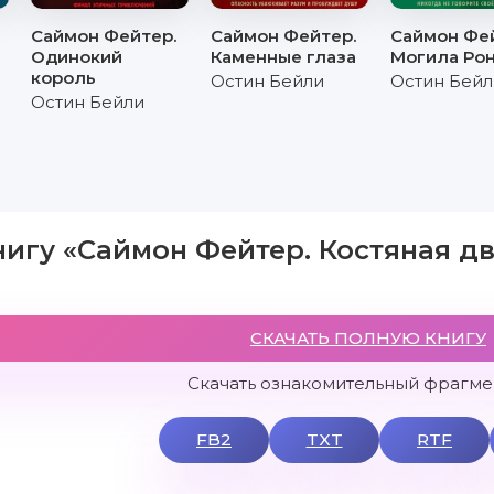
Саймон Фейтер.
Саймон Фейтер.
Саймон Фе
Одинокий
Каменные глаза
Могила Ро
король
Остин Бейли
Остин Бейл
Остин Бейли
нигу «Саймон Фейтер. Костяная д
СКАЧАТЬ ПОЛНУЮ КНИГУ
Скачать ознакомительный фрагмен
FB2
TXT
RTF