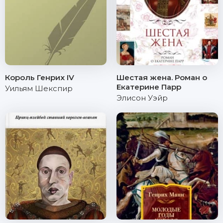
Король Генрих IV
Шестая жена. Роман о
Екатерине Парр
Уильям Шекспир
Элисон Уэйр