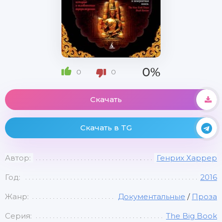
0%
0
0
Скачать
Скачать в TG
Автор:
Генрих Харрер
Год:
2016
Жанр:
Документальные
/
Проза
Серия:
The Big Book