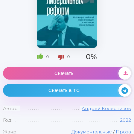
0%
0
0
Скачать
Скачать в TG
Автор:
Андрей Колесников
Год:
2022
Жанр:
Документальные
/
Проза