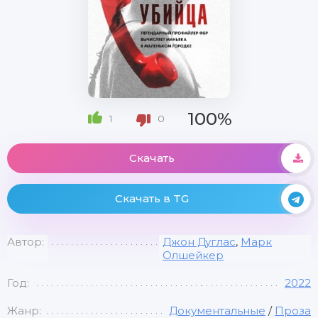
100%
1
0
Скачать
Скачать в TG
Автор:
Джон Дуглас
,
Марк
Олшейкер
Год:
2022
Жанр:
Документальные
/
Проза