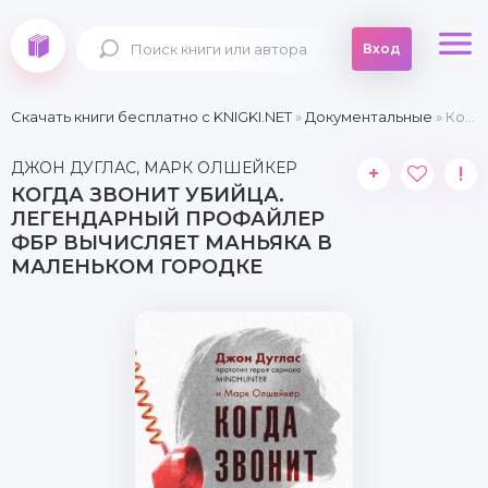
Вход
Скачать книги бесплатно c KNIGKI.NET
»
Документальные
» Когда звонит убийца. Легендарный профайлер ФБР вычисляет маньяка в маленьком городке
ДЖОН ДУГЛАС, МАРК ОЛШЕЙКЕР
+
!
КОГДА ЗВОНИТ УБИЙЦА.
ЛЕГЕНДАРНЫЙ ПРОФАЙЛЕР
ФБР ВЫЧИСЛЯЕТ МАНЬЯКА В
МАЛЕНЬКОМ ГОРОДКЕ