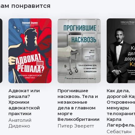
вам понравится
Адвокат или
Прогнившие
Как дела,
решала?
насквозь. Тела и
дорогой Ка
Хроники
незаконные
Откровенн
и
адвокатской
дела в главном
мемуары
практики
морге
телохрани
Великобритании
Карла
Анатолий
Лагерфель
Диденко
Питер Эверетт
Себастьян