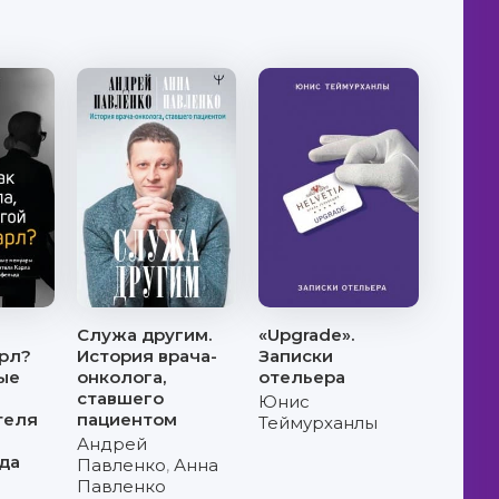
Служа другим.
«Upgrade».
рл?
История врача-
Записки
ые
онколога,
отельера
ставшего
Юнис
теля
пациентом
Теймурханлы
Андрей
да
Павленко
,
Анна
Павленко