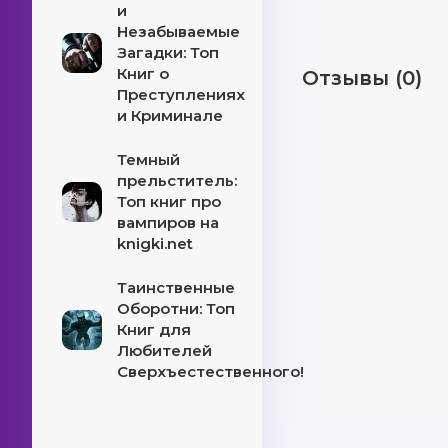
и
Незабываемые
Загадки: Топ
Книг о
Отзывы (0)
Преступлениях
и Криминале
Темный
прельститель:
Топ книг про
вампиров на
knigki.net
Таинственные
Оборотни: Топ
Книг для
Любителей
Сверхъестественного!