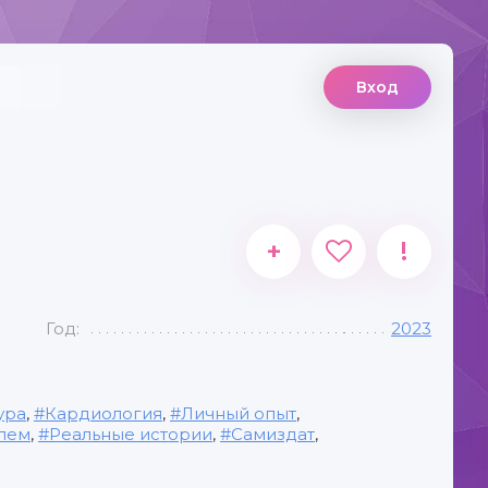
Вход
+
!
Год:
2023
ура
,
Кардиология
,
Личный опыт
,
лем
,
Реальные истории
,
Самиздат
,