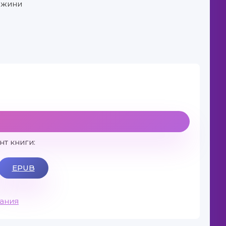
ржини
т книги:
EPUB
вания