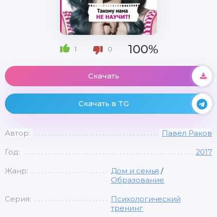
100%
1
0
Скачать
Скачать в TG
Автор:
Павел Раков
Год:
2017
Жанр:
Дом и семья
/
Образование
Серия:
Психологический
тренинг