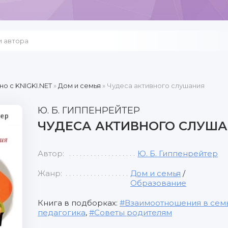
но c KNIGKI.NET
»
Дом и семья
» Чудеса активного слушания
Ю. Б. ГИППЕНРЕЙТЕР
ЧУДЕСА АКТИВНОГО СЛУШ
Автор:
Ю. Б. Гиппенрейтер
Жанр:
Дом и семья
/
Образование
Книга в подборках:
Взаимоотношения в сем
педагогика
,
Советы родителям