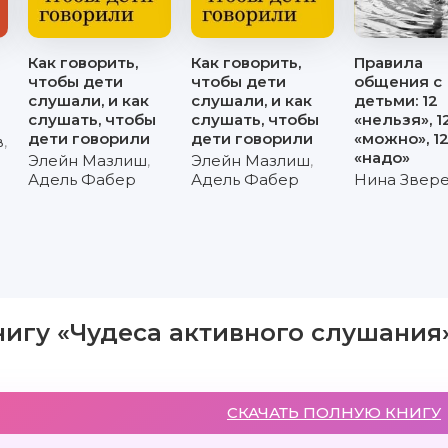
Как говорить,
Как говорить,
Правила
чтобы дети
чтобы дети
общения с
слушали, и как
слушали, и как
детьми: 12
слушать, чтобы
слушать, чтобы
«нельзя», 1
дети говорили
дети говорили
«можно», 1
в
,
«надо»
Элейн Мазлиш
,
Элейн Мазлиш
,
Адель Фабер
Адель Фабер
Нина Звер
нигу «Чудеса активного слушания
СКАЧАТЬ ПОЛНУЮ КНИГУ