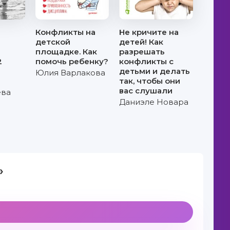
Конфликты на
Не кричите на
детской
детей! Как
площадке. Как
разрешать
2
помочь ребенку?
конфликты с
2
детьми и делать
Юлия Варлакова
так, чтобы они
вас слушали
ева
Даниэле Новара
»