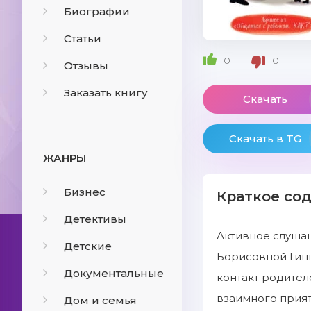
Биографии
Статьи
0
0
Отзывы
Заказать книгу
Скачать
Скачать в TG
ЖАНРЫ
Бизнес
Краткое со
Детективы
Активное слушан
Детские
Борисовной Гипп
Документальные
контакт родител
взаимного прият
Дом и семья