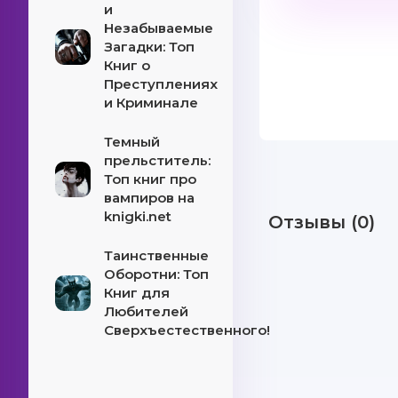
и
Незабываемые
Загадки: Топ
Книг о
Преступлениях
и Криминале
Темный
прельститель:
Топ книг про
вампиров на
knigki.net
Отзывы (0)
Таинственные
Оборотни: Топ
Книг для
Любителей
Сверхъестественного!