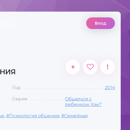
Вход
+
!
АНИЯ
Год:
2014
Серия:
Общаться с
ребенком. Как?
ье
,
Психология общения
,
Семейная