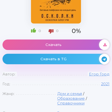
0%
0
0
Скачать
Скачать в TG
Автор:
Егор Горд
Год:
2021
Жанр:
Дом и семья
/
Образование
/
Справочники