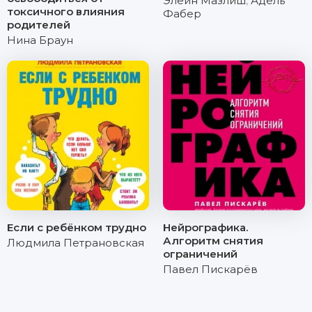
Элейн Мазлиш
,
Адель
токсичного влияния
Фабер
родителей
Нина Браун
Если с ребёнком трудно
Нейрографика.
Алгоритм снятия
Людмила Петрановская
ограничений
Павел Пискарёв