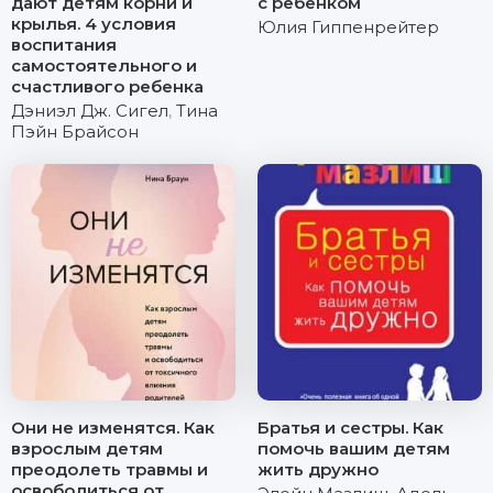
дают детям корни и
с ребенком
крылья. 4 условия
Юлия Гиппенрейтер
воспитания
самостоятельного и
счастливого ребенка
Дэниэл Дж. Сигел
,
Тина
Пэйн Брайсон
Они не изменятся. Как
Братья и сестры. Как
взрослым детям
помочь вашим детям
преодолеть травмы и
жить дружно
освободиться от