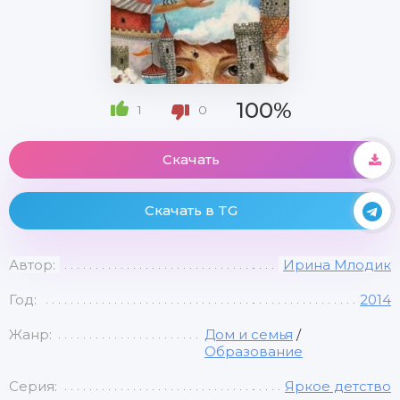
100%
1
0
Скачать
Скачать в TG
Автор:
Ирина Млодик
Год:
2014
Жанр:
Дом и семья
/
Образование
Серия:
Яркое детство