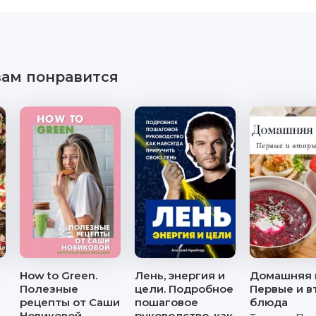
вам понравится
How to Green.
Лень, энергия и
Домашняя 
Полезные
цели. Подробное
Первые и в
рецепты от Саши
пошаговое
блюда
Новиковой
руководство, как