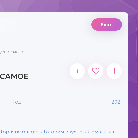
Вход
кусное меню
+
!
 САМОЕ
Год:
2021
Горячие блюда
,
Готовим вкусно
,
Домашняя
ты