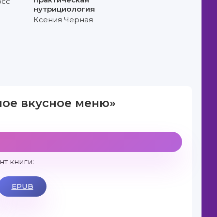
осс
нутрициология
Ксения Черная
мое вкусное меню»
т книги:
EPUB