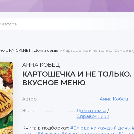
но c KNIGKI.NET
»
Дом и семья
» Картошечка и не только. Самое в
АННА КОБЕЦ
КАРТОШЕЧКА И НЕ ТОЛЬКО.
ВКУСНОЕ МЕНЮ
Автор:
Анна Кобец
Жанр:
Дом и семья
/
Справочники
Книга в подборках:
Блюда на каждый день
,
кухня
,
Закуски
,
Кулинарные рецепты
,
Сала