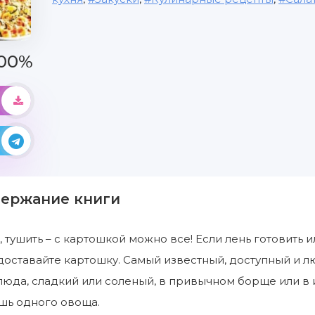
00%
держание книги
, тушить – с картошкой можно все! Если лень готовить и
доставайте картошку. Самый известный, доступный и л
юда, сладкий или соленый, в привычном борще или в 
шь одного овоща.