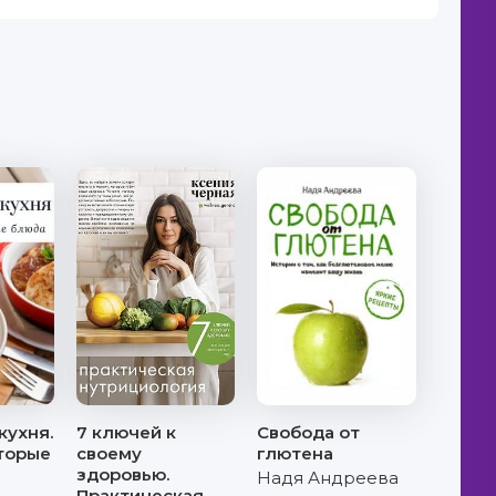
кухня.
7 ключей к
Свобода от
торые
своему
глютена
здоровью.
Надя Андреева
Практическая