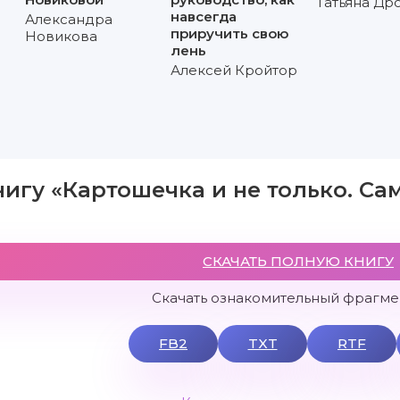
Татьяна Др
навсегда
Александра
приручить свою
Новикова
лень
Алексей Кройтор
нигу «Картошечка и не только. Са
СКАЧАТЬ ПОЛНУЮ КНИГУ
Скачать ознакомительный фрагмен
FB2
TXT
RTF