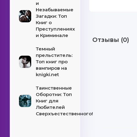
и
Незабываемые
Загадки: Топ
Книг о
Преступлениях
и Криминале
Отзывы (0)
Темный
прельститель:
Топ книг про
вампиров на
knigki.net
Таинственные
Оборотни: Топ
Книг для
Любителей
Сверхъестественного!