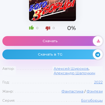
0%
0
0
Скачать
Скачать в TG
Автор:
Алексей Широков
,
Александр Шапочкин
Год:
2022
Жанр:
Фантастика
/
Фэнтези
Серия:
Богоборцы