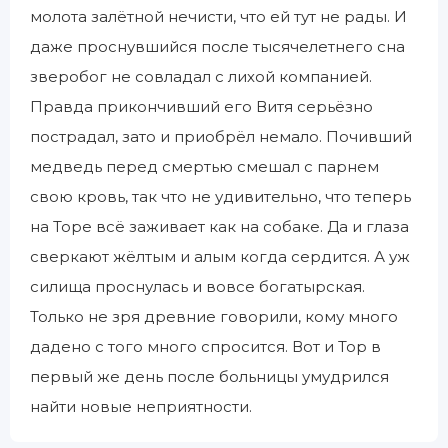
молота залётной нечисти, что ей тут не рады. И
даже проснувшийся после тысячелетнего сна
зверобог не совладал с лихой компанией.
Правда прикончивший его Витя серьёзно
пострадал, зато и приобрёл немало. Почивший
медведь перед смертью смешал с парнем
свою кровь, так что не удивительно, что теперь
на Торе всё заживает как на собаке. Да и глаза
сверкают жёлтым и алым когда сердится. А уж
силища проснулась и вовсе богатырская.
Только не зря древние говорили, кому много
дадено с того много спросится. Вот и Тор в
первый же день после больницы умудрился
найти новые неприятности.