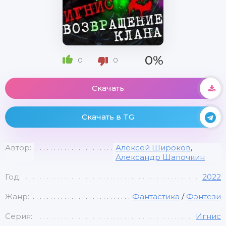
0%
0
0
Скачать
Скачать в TG
Автор:
Алексей Широков
,
Александр Шапочкин
Год:
2022
Жанр:
Фантастика
/
Фэнтези
Серия:
Игнис