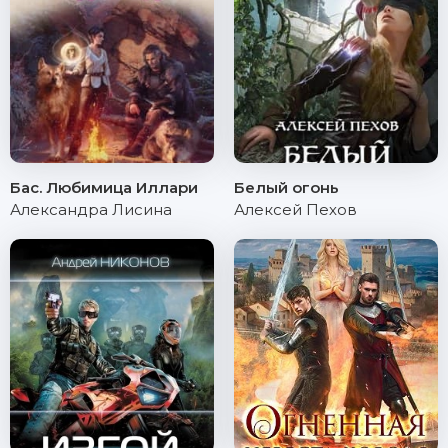
Бас. Любимица Иллари
Белый огонь
Александра Лисина
Алексей Пехов