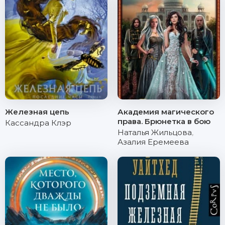
Железная цепь
Академия магического
права. Брюнетка в бою
Кассандра Клэр
Наталья Жильцова
,
Азалия Еремеева