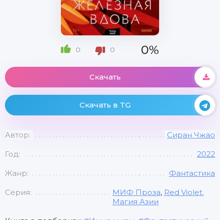
0%
0
0
Скачать
Скачать в TG
Автор:
Сиран Чжао
Год:
2022
Жанр:
Фантастика
Серия:
МИФ Проза
,
Red Violet.
Магия Азии