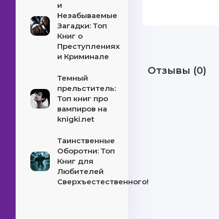
и
Незабываемые
Загадки: Топ
Книг о
Преступлениях
и Криминале
Отзывы (0)
Темный
прельститель:
Топ книг про
вампиров на
knigki.net
Таинственные
Оборотни: Топ
Книг для
Любителей
Сверхъестественного!