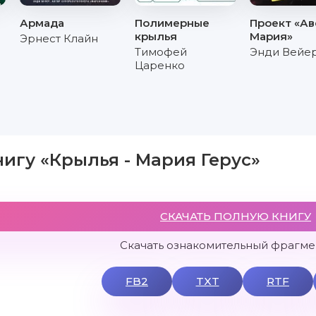
Армада
Полимерные
Проект «Ав
крылья
Мария»
Эрнест Клайн
Тимофей
Энди Вейе
Царенко
нигу «Крылья - Мария Герус»
СКАЧАТЬ ПОЛНУЮ КНИГУ
Скачать ознакомительный фрагмен
FB2
TXT
RTF