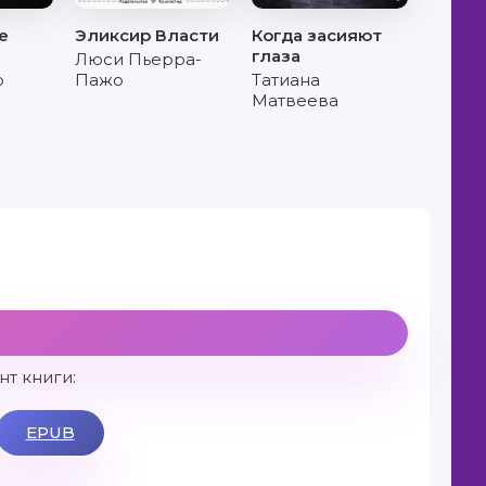
е
Эликсир Власти
Когда засияют
глаза
Люси Пьерра-
р
Пажо
Татиана
Матвеева
т книги:
EPUB