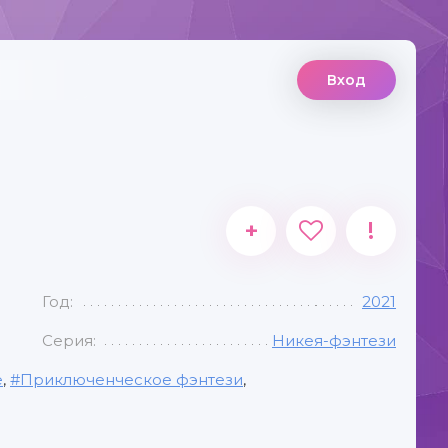
Вход
+
!
Год:
2021
Серия:
Никея-фэнтези
е
,
Приключенческое фэнтези
,