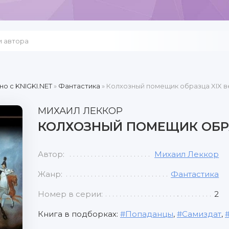
но c KNIGKI.NET
»
Фантастика
» Колхозный помещик образца XIX в
МИХАИЛ ЛЕККОР
КОЛХОЗНЫЙ ПОМЕЩИК ОБРА
Автор:
Михаил Леккор
Жанр:
Фантастика
Номер в серии:
2
Книга в подборках:
Попаданцы
,
Самиздат
,