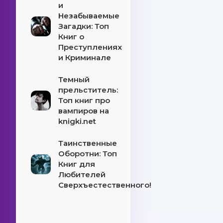
и
Незабываемые
Загадки: Топ
Книг о
Преступлениях
и Криминале
Темный
прельститель:
Топ книг про
вампиров на
knigki.net
Таинственные
Оборотни: Топ
Книг для
Любителей
Сверхъестественного!