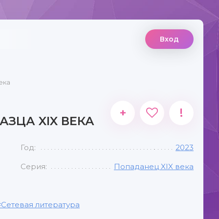
Вход
ека
+
!
ЗЦА XIX ВЕКА
Год:
2023
Серия:
Попаданец XIX века
Сетевая литература