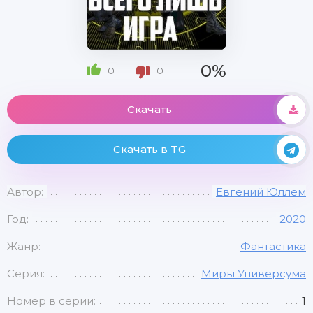
0%
0
0
Скачать
Скачать в TG
Автор:
Евгений Юллем
Год:
2020
Жанр:
Фантастика
Серия:
Миры Универсума
Номер в серии:
1